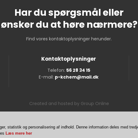
Har du spørgsmål eller
​ønsker du at høre nærmere?
Find vores kontaktoplysninger herunder.
Kontaktoplysninger
Telefon:
56 28 34 15
E-mail:
p-kchem@mail.dk
Created and hosted by Group Online
ger, statistik og personalisering af indhold. Denne information deles med tredj
ies
Læs mere her