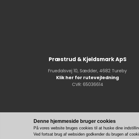
Præstrud & Kjeldsmark ApS
Fruedalsvej 10, Sædder, 4682 Tureby
Klik her for rutevejledning
CVR: 65036614
Denne hjemmeside bruger cookies
På vores website bruges cookies til at huske dine indstillin
Ved fortsat brug af websiden godkender du brugen af cook