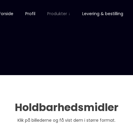
Forside
Profil
Produkter ↓
Levering & bestilling
Holdbarhedsmidler
Klik på billederne og få vist dem i større format.​