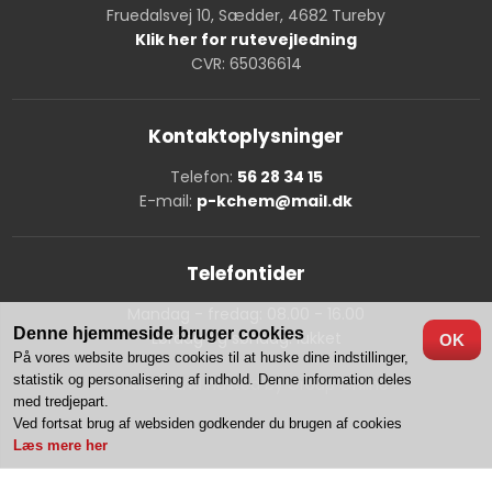
Fruedalsvej 10, Sædder, 4682 Tureby
Klik her for rutevejledning
CVR: 65036614
Kontaktoplysninger
Telefon:
56 28 34 15
E-mail:
p-kchem@mail.dk
Telefontider
Mandag - fredag: 08.00 - 16.00
Denne hjemmeside bruger cookies
Lørdag og søndag: lukket
OK
På vores website bruges cookies til at huske dine indstillinger,
statistik og personalisering af indhold. Denne information deles
Created and hosted by Group Online
med tredjepart.
Ved fortsat brug af websiden godkender du brugen af cookies
Læs mere her