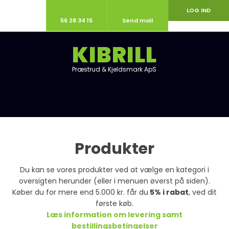
LOG IND
56 28 34 15
Send mail
KIBRILL
Præstrud & Kjeldsmark ApS​
Produkter
Du kan se vores produkter ved at vælge en kategori i
oversigten herunder (eller i menuen øverst på siden).
Køber du for mere end 5.000 kr. får du
5% i rabat
, ved dit
første køb.
Læs information om levering samt
bestillingsbetingelser